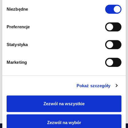
Wybór
Kategoria:
Kursy
Niezbędne
zgody
Preferencje
Informacje dodatkowe
Opinie (0)
Statystyka
Marketing
Waga
0,00000 kg
0,00000 × 0,00000 × 0,00000
Wymiary
Pokaż szczegóły
cm
Zezwól na wszystkie
Zezwól na wybór