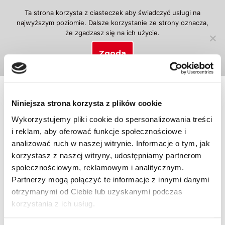
Ta strona korzysta z ciasteczek aby świadczyć usługi na
najwyższym poziomie. Dalsze korzystanie ze strony oznacza,
Przejdź
że zgadzasz się na ich użycie.
do
treści
Zgoda
Strona główna
\
Wyposażenie ośrodka
\
Koronawirus
\
Kur
Promocja!
Niniejsza strona korzysta z plików cookie
Pakiet KORONACARE
Wykorzystujemy pliki cookie do spersonalizowania treści
SILVER dla OSK
i reklam, aby oferować funkcje społecznościowe i
analizować ruch w naszej witrynie. Informacje o tym, jak
korzystasz z naszej witryny, udostępniamy partnerom
275,00
zł
150,00
zł
społecznościowym, reklamowym i analitycznym.
Partnerzy mogą połączyć te informacje z innymi danymi
otrzymanymi od Ciebie lub uzyskanymi podczas
Brak w magazynie
korzystania z ich usług.
SKU:
0152