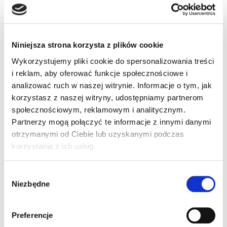
Dodaj do koszyka
SKU:
0114
Niniejsza strona korzysta z plików cookie
Wykorzystujemy pliki cookie do spersonalizowania treści
Kategorie:
Oznaczenia informacyjne
,
Wyposażenie ośrodka
i reklam, aby oferować funkcje społecznościowe i
analizować ruch w naszej witrynie. Informacje o tym, jak
korzystasz z naszej witryny, udostępniamy partnerom
społecznościowym, reklamowym i analitycznym.
Opis
Informacje dodatkowe
Partnerzy mogą połączyć te informacje z innymi danymi
otrzymanymi od Ciebie lub uzyskanymi podczas
Opinie (0)
korzystania z ich usług.
Plakat w formacie A3 przypominający o obowiązku
Wybór
nałożenia rękawic ochronnych. Stosowana w celu
Niezbędne
zgody
zminimalizowania ryzyka występowania zakażeń typu
COVID-19 (koronawirus) lub innych chorób.
Preferencje