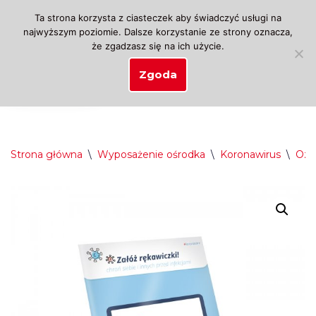
Ta strona korzysta z ciasteczek aby świadczyć usługi na
najwyższym poziomie. Dalsze korzystanie ze strony oznacza,
Przejdź
że zgadzasz się na ich użycie.
do
treści
Zgoda
Strona główna
\
Wyposażenie ośrodka
\
Koronawirus
\
Ozn