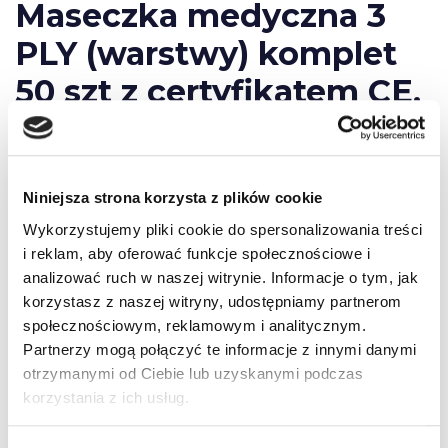
Maseczka medyczna 3
PLY (warstwy) komplet
50 szt z certyfikatem CE,
EN 14683:2014, Medical
Devices 9
Niniejsza strona korzysta z plików cookie
175,20
zł
Wykorzystujemy pliki cookie do spersonalizowania treści
i reklam, aby oferować funkcje społecznościowe i
analizować ruch w naszej witrynie. Informacje o tym, jak
Brak w magazynie
korzystasz z naszej witryny, udostępniamy partnerom
społecznościowym, reklamowym i analitycznym.
SKU:
0143
Partnerzy mogą połączyć te informacje z innymi danymi
Kategorie:
Maseczki
,
Wyposażenie ośrodka
otrzymanymi od Ciebie lub uzyskanymi podczas
korzystania z ich usług.