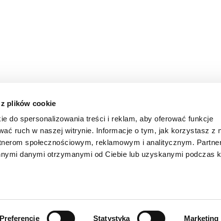
 z plików cookie
ie do spersonalizowania treści i reklam, aby oferować funkcje
wać ruch w naszej witrynie. Informacje o tym, jak korzystasz z 
rtnerom społecznościowym, reklamowym i analitycznym. Partn
innymi danymi otrzymanymi od Ciebie lub uzyskanymi podczas k
KONTAKT
POLITYKA COOKIE
POLITYKA PRYWATNOŚCI M
Preferencje
Statystyka
Marketing