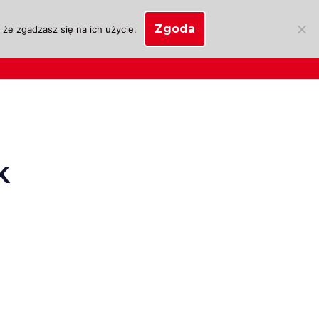
Zgoda
że zgadzasz się na ich użycie.
SKLEP
anie
Biznes OSK
Moje konto
K