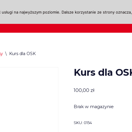
 usługi na najwyższym poziomie. Dalsze korzystanie ze strony oznacza, 
ktualności
Legislacja
Szkolenie i Egzaminow
sy
\
Kurs dla OSK
Kurs dla OS
100,00
zł
Brak w magazynie
SKU:
0154