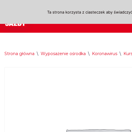
Ta strona korzysta z ciasteczek aby świadczyć
Przejdź
A
do
treści
Strona główna
\
Wyposażenie ośrodka
\
Koronawirus
\
Kur