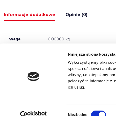
Informacje dodatkowe
Opinie (0)
Waga
0,00000 kg
Niniejsza strona korzysta
Wymiary
0,00000 × 0,00000 × 0,00000 cm
Wykorzystujemy pliki cook
społecznościowe i analizo
witryny, udostępniamy pa
połączyć te informacje z 
ich usług.
REGULAMIN
POLITYKA PRYWATNOŚCI
O NAS
0
Wybór
Neve
| Powered by
WordPress
Niezbędne