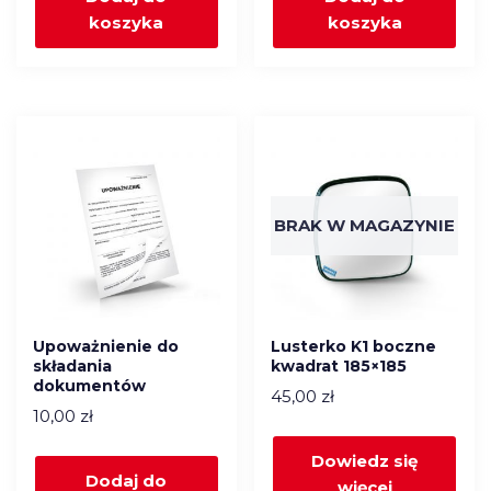
koszyka
koszyka
BRAK W MAGAZYNIE
Upoważnienie do
Lusterko K1 boczne
składania
kwadrat 185×185
dokumentów
45,00
zł
10,00
zł
Dowiedz się
Dodaj do
więcej