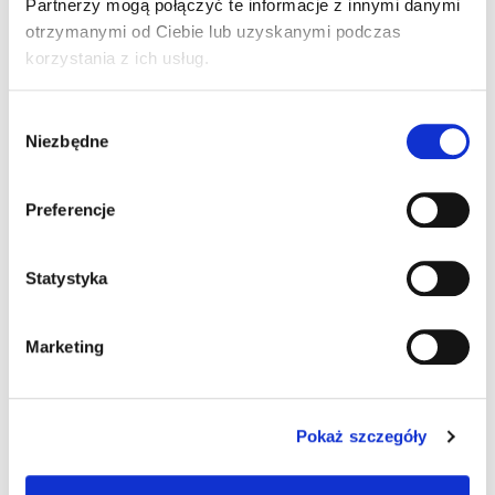
Partnerzy mogą połączyć te informacje z innymi danymi
otrzymanymi od Ciebie lub uzyskanymi podczas
korzystania z ich usług.
Wzór arkuszu przebiegu egzaminu praktycznego
OBOWIĄZUJE OD 30 czerwca 2025
Wybór
Niezbędne
zgody
Zgodny ze wzorem arkuszu przebiegu egzaminu
państwowego.
Preferencje
Statystyka
Bloczek zawiera 100 szt. arkuszy.
Marketing
Dodatkowe informacje
Pokaż szczegóły
Format: A4