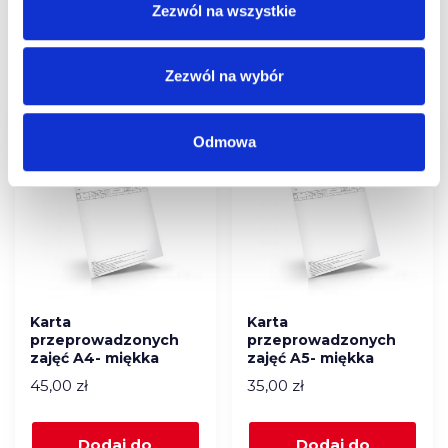
Zezwól na wszystkie
Podobne produkty
Zezwól na wybór
Odmowa
Karta
Karta
przeprowadzonych
przeprowadzonych
zajęć A4- miękka
zajęć A5- miękka
45,00
zł
35,00
zł
Dodaj do
Dodaj do