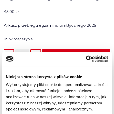
45,00
zł
Arkusz przebiegu egzaminu praktycznego 2025
89 w magazynie
Dodaj do koszyka
Niniejsza strona korzysta z plików cookie
SKU:
1310
Wykorzystujemy pliki cookie do spersonalizowania treści
Kategorie:
Druki
,
Wyposażenie ośrodka
i reklam, aby oferować funkcje społecznościowe i
analizować ruch w naszej witrynie. Informacje o tym, jak
korzystasz z naszej witryny, udostępniamy partnerom
społecznościowym, reklamowym i analitycznym.
Opis
Opinie (0)